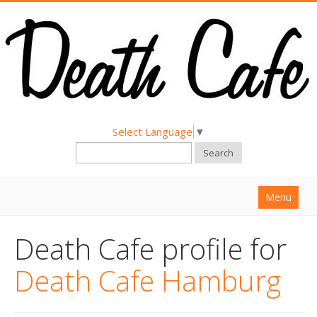
Select Language
▼
Search
Menu
Home
Death Cafe profile for
About
Death Cafe Hamburg
Find a Death Cafe
Hold a Death Cafe