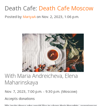
Death conversation
Death Cafe:
Death Cafe Moscow
Support us
Posted by
MariyaA
on Nov. 2, 2023, 1:06 p.m.
Login
With Maria Andreicheva, Elena
Maharinskaya
Nov. 7, 2023, 7.00 p.m. - 9.30 p.m. (Moscow)
Accepts donations
We invite those who would like to share their thoughts, experiences