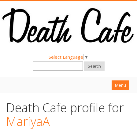
Select Language
▼
Search
Menu
Home
Death Cafe profile for
About
MariyaA
Find a Death Cafe
Hold a Death Cafe