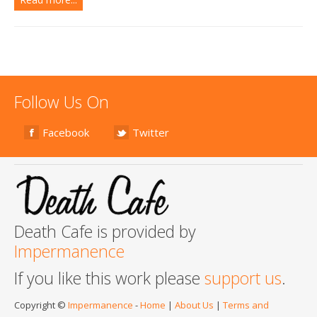
Follow Us On
Facebook
Twitter
Death Cafe is provided by
Impermanence
If you like this work please
support us
.
Copyright ©
Impermanence
-
Home
|
About Us
|
Terms and