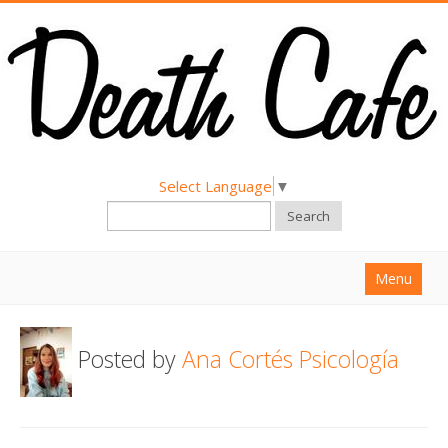
Select Language
▼
Search
Menu
Home
Posted by
Ana Cortés Psicología
About
Find a Death Cafe
Hold a Death Cafe