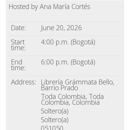
Hosted by Ana María Cortés
Death conversation
Support us
Date:
June 20, 2026
Login
Start
4:00 p.m. (Bogotá)
time:
End
6:00 p.m. (Bogotá)
time:
Address:
Librería Grámmata Bello,
Barrio Prado
Toda Colombia, Toda
Colombia, Colombia
Soltero(a)
Soltero(a)
051050