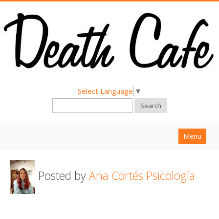
Select Language
▼
Search
Menu
Home
Posted by
Ana Cortés Psicología
About
Find a Death Cafe
Hold a Death Cafe