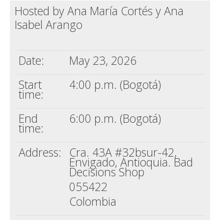
Hosted by Ana María Cortés y Ana
Death conversation
Isabel Arango
Support us
Login
Date:
May 23, 2026
Start
4:00 p.m. (Bogotá)
time:
End
6:00 p.m. (Bogotá)
time:
Address:
Cra. 43A #32bsur-42,
Envigado, Antioquia. Bad
Decisions Shop
055422
Colombia