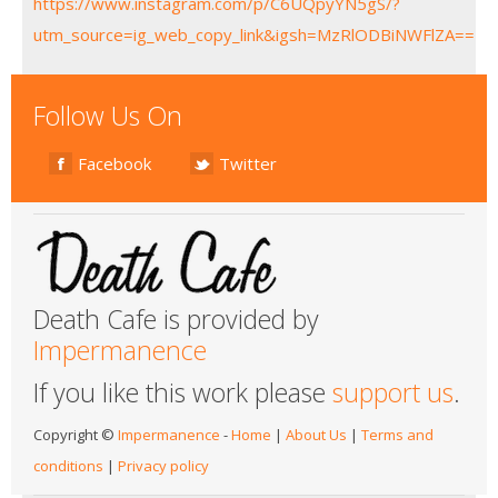
https://www.instagram.com/p/C6UQpyYN5gS/?
utm_source=ig_web_copy_link&igsh=MzRlODBiNWFlZA==
Follow Us On
Facebook
Twitter
Death Cafe is provided by
Impermanence
If you like this work please
support us
.
Copyright ©
Impermanence
-
Home
|
About Us
|
Terms and
conditions
|
Privacy policy