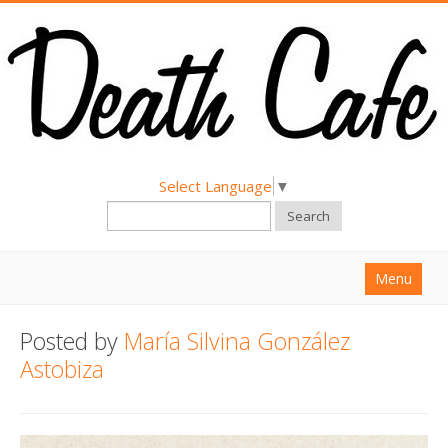
Select Language
▼
Search
Menu
Home
Posted by
María Silvina González
About
Astobiza
Find a Death Cafe
Hold a Death Cafe