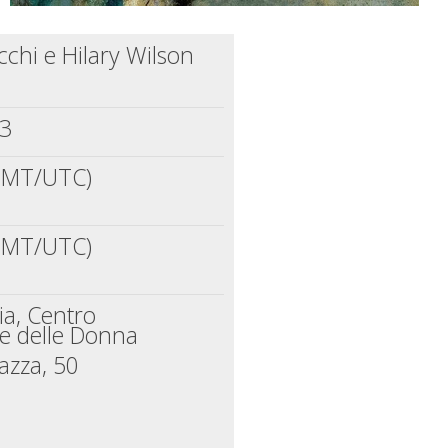
cchi e Hilary Wilson
13
(GMT/UTC)
(GMT/UTC)
ia, Centro
le delle Donna
azza, 50