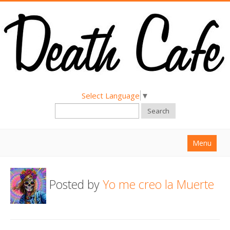
Select Language
▼
Search
Menu
Home
Posted by
Yo me creo la Muerte
About
Find a Death Cafe
Hold a Death Cafe