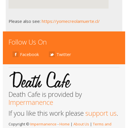
Please also see:
https://yomecreolamuerte.cl/
Follow Us On
Facebook
Twitter
Death Cafe is provided by
Impermanence
If you like this work please
support us
.
Copyright ©
Impermanence
-
Home
|
About Us
|
Terms and