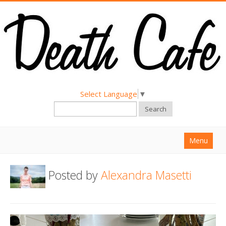
Select Language
▼
Search
Menu
Home
Posted by
Alexandra Masetti
About
Find a Death Cafe
Hold a Death Cafe