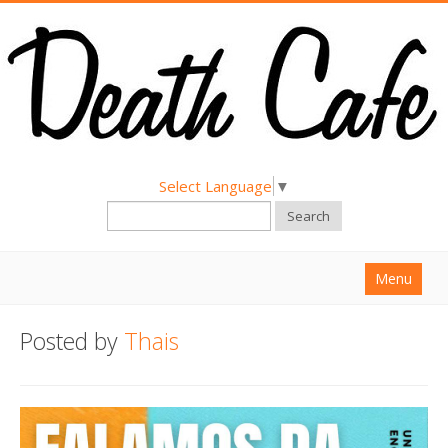
Select Language
▼
Search
Menu
Home
Posted by
Thais
About
Find a Death Cafe
Hold a Death Cafe