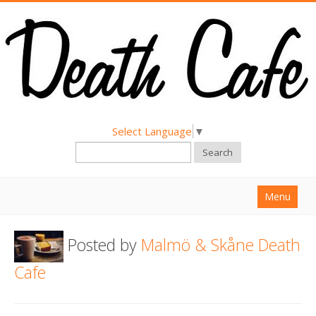
Select Language
▼
Search
Menu
Home
Posted by
Malmö & Skåne Death
About
Cafe
Find a Death Cafe
Hold a Death Cafe