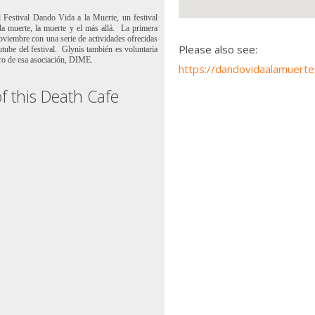
 Festival Dando Vida a la Muerte, un festival
a muerte, la muerte y el más allá.
La primera
noviembre con una serie de actividades ofrecidas
Please also see:
tube del festival.
Glynis también es voluntaria
bro de esa asociación, DIME.
https://dandovidaalamuerte
f this Death Cafe