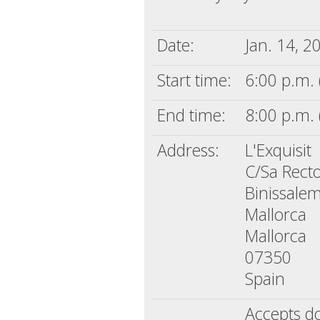
Date:
Jan. 14, 2
Start time:
6:00 p.m.
End time:
8:00 p.m.
Address:
L'Exquisit
C/Sa Recto
Binissale
Mallorca
Mallorca
07350
Spain
Accepts d